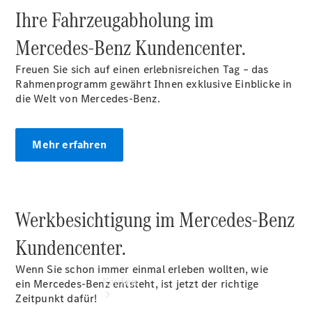
vereinbaren
Ihre Fahrzeugabholung im
Servicetermin
buchen
Mercedes‑Benz Kundencenter.
Probefahrt
vereinbaren
Freuen Sie sich auf einen erlebnisreichen Tag – das
Konfigurator
Rahmenprogramm gewährt Ihnen exklusive Einblicke in
Modellübersicht
die Welt von Mercedes-Benz.
Tel.: +49
7181 4008-
0
Mehr erfahren
Werkbesichtigung im Mercedes-Benz
Kundencenter.
Wenn Sie schon immer einmal erleben wollten, wie
Kaufen
ein Mercedes-Benz entsteht, ist jetzt der richtige
Zeitpunkt dafür!