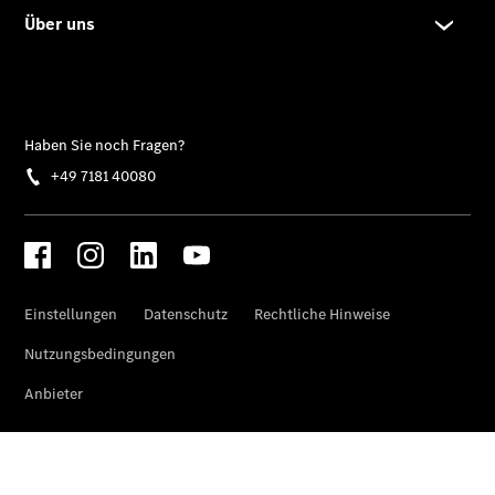
Shooting
Brake
C-Klasse T-
Modell
E-Klasse T-
Modell
Kompaktwagen
A-Klasse
Kompaktlimousine
B-Klasse
Coupés