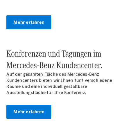
Der neue
CLA
EQE
Mehr erfahren
Limousine -
elektrisch
EQS
Limousine -
elektrisch
Konferenzen und Tagungen im
C-Klasse
Limousine
Mercedes‑Benz Kundencenter.
C-Klasse
Limousine -
Auf der gesamten Fläche des Mercedes-Benz
elektrisch
Kundencenters bieten wir Ihnen fünf verschiedene
E-Klasse
Räume und eine individuell gestaltbare
Limousine
Ausstellungsfläche für Ihre Konferenz.
S-Klasse
Limousine
S-Klasse
Mehr erfahren
Lang
Mercedes-
Maybach S-