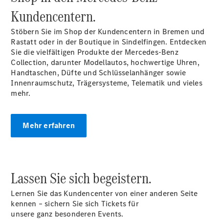
Gewerbekunden
Kundencentern.
Finanzierung
Privatkunden
Stöbern Sie im Shop der Kundencentern in Bremen und
Finanzierung
Rastatt oder in der Boutique in Sindelfingen. Entdecken
Gewerbekunden
Sie die vielfältigen Produkte der Mercedes-Benz
Kurzfristig
Collection, darunter Modellautos, hochwertige Uhren,
verfügbare
Handtaschen, Düfte und Schlüsselanhänger sowie
Angebote
Innenraumschutz, Trägersysteme, Telematik und vieles
V-Klasse
mehr.
V-Klasse
Marco Polo
Limousinen
Mehr erfahren
Lassen Sie sich begeistern.
Der
Lernen Sie das Kundencenter von einer anderen Seite
elektrische
kennen – sichern Sie sich Tickets für
CLA mit EQ-
unsere ganz besonderen Events.
Technologie