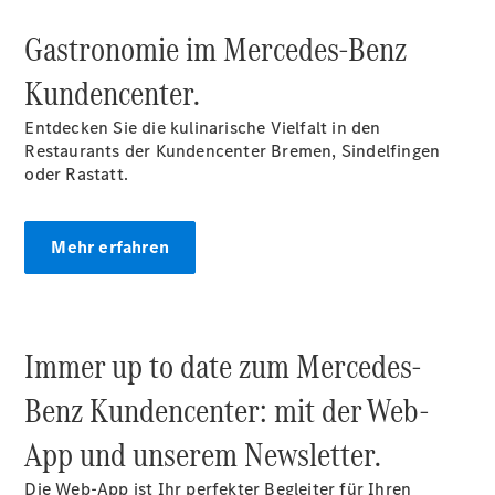
Klasse
SUVs
Gastronomie im Mercedes‑Benz
Kundencenter.
Entdecken Sie die kulinarische Vielfalt in den
Restaurants der Kundencenter Bremen, Sindelfingen
oder Rastatt.
Der neue
GLA
Der neue
Mehr erfahren
elektrische
GLA
EQA –
elektrisch
Immer up to date zum Mercedes-
EQE SUV –
elektrisch
Benz Kundencenter: mit der Web-
EQS SUV –
elektrisch
App und unserem Newsletter.
G-Klasse –
elektrisch
Die Web-App ist Ihr perfekter Begleiter für Ihren
Mercedes-