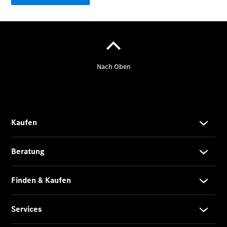
/ Kombis
Der
brandneue
CLA
Shooting
Brake
Der
elektrische
CLA
Shooting
Brake
CLA