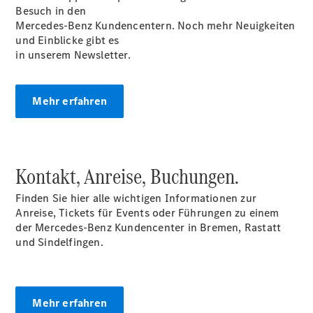
Besuch in den
Maybach
Mercedes-Benz Kundencentern. Noch mehr Neuigkeiten
EQS SUV –
und Einblicke gibt es
elektrisch
in unserem Newsletter.
Der neue
GLB
Der neue
Mehr erfahren
GLB –
elektrisch
Der neue
GLC SUV –
elektrisch
Kontakt, Anreise, Buchungen.
GLC SUV
GLC Coupé
Finden Sie hier alle wichtigen Informationen zur
GLE SUV
Anreise, Tickets für Events oder Führungen zu einem
GLE Coupé
der Mercedes-Benz Kundencenter in Bremen, Rastatt
GLS
und Sindelfingen.
Mercedes-
Maybach
GLS
G-Klasse
Mehr erfahren
T-Modelle