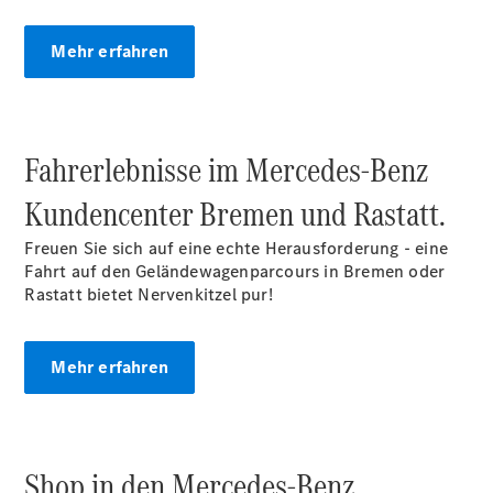
Mehr erfahren
Übersicht
140 Jahre
Fahrerlebnisse im Mercedes‑Benz
Innovation
Mercedes-
Kundencenter Bremen und Rastatt.
Benz
Store
Freuen Sie sich auf eine echte Herausforderung - eine
Neuwagenangebote
Fahrt auf den Geländewagenparcours in Bremen oder
Rastatt bietet Nervenkitzel pur!
Mehr erfahren
Leasing
Privatkunden
Shop in den Mercedes‑Benz
Leasing