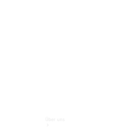
Mercedes-
Benz Rent
Modellübersicht
Gebrauchtwagensuche
Finanzdienste
Digitale
Extras
smart
Service
Über uns