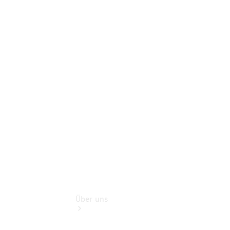
Mercedes-
Benz Rent
Modellübersicht
Gebrauchtwagensuche
Finanzdienste
Digitale
Extras
smart
Service
Über uns