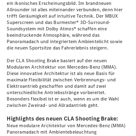
vereinbaren
ein ikonisches Erscheinungsbild. Im brandneuen
Servicetermin
Allrounder ist alles miteinander verbunden, denn hier
buchen
trifft Geräumigkeit auf intuitive Technik. Der MBUX
Probefahrt
Superscreen
und das Burmester® 3D-Surround-
vereinbaren
Soundsystem mit Dolby
Atmos®
schaffen eine
Konfigurator
beeindruckende Atmosphäre, während das
Modellübersicht
Panoramadach und integriertem
Ambientelicht
sowie
Tel.: +49
die neuen
Sportsitze
das Fahrerlebnis steigern.
7181 4008-
0
Der CLA Shooting Brake basiert auf der neuen
Modularen Architektur von Mercedes-Benz (MMA).
Diese innovative Architektur ist als neue Basis für
maximale Flexibilität zwischen Verbrennungs- und
Elektroantrieb geschaffen und damit auf zwei
unterschiedliche Antriebsstränge vorbereitet.
Besonders flexibel ist er auch, wenn es um die Wahl
zwischen Zweirad- und Allradantrieb
geht
.
Highlights des neuen CLA Shooting Brake:
Kaufen
Neue modulare Architektur von Mercedes-Benz (MMA)
Panoramadach mit
Ambientebeleuchtung