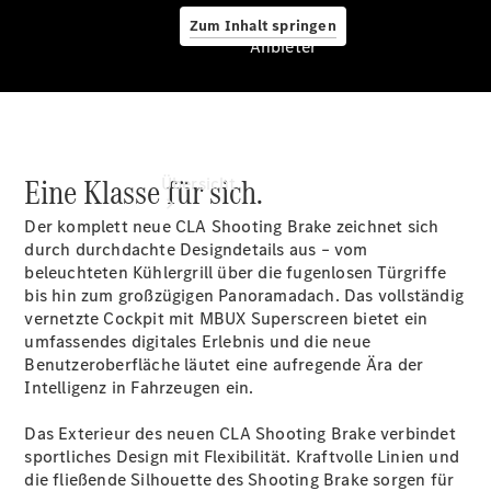
Zum Inhalt springen
Anbieter
Anbieter
Eine Klasse für sich.
Übersicht
Der komplett neue CLA Shooting Brake zeichnet sich
durch durchdachte Designdetails aus – vom
beleuchteten Kühlergrill über die fugenlosen
Türgriffe
bis hin zum großzügigen Panoramadach. Das vollständig
vernetzte Cockpit mit MBUX
Superscreen
bietet ein
umfassendes digitales Erlebnis und die neue
Startseite
Benutzeroberfläche läutet eine aufregende Ära der
Ansprechpartner
Intelligenz in Fahrzeugen ein.
finden
Beratung
Das Exterieur des neuen CLA Shooting Brake verbindet
vereinbaren
sportliches Design mit Flexibilität. Kraftvolle Linien und
Servicetermin
die fließende Silhouette des Shooting Brake sorgen für