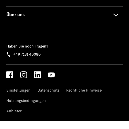
Gewerbekunden
Finanzierung
Privatkunden
Finanzierung
Gewerbekunden
Kurzfristig
verfügbare
Angebote
V-Klasse
V-Klasse
Marco Polo
Limousinen
Der
elektrische
CLA mit EQ-
Technologie