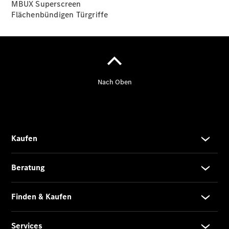
MBUX
Superscreen
Flächenbündigen
Türgriffe
Übersicht
140 Jahre
Innovation
Mercedes-
Benz
Store
Neuwagenangebote
Leasing
Privatkunden
Leasing