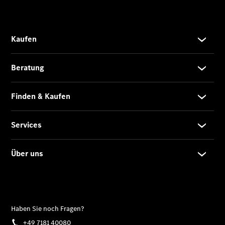
Gewerbekunden
Finanzierung
Privatkunden
Finanzierung
Gewerbekunden
Kurzfristig
verfügbare
Angebote
V-Klasse
V-Klasse
Marco Polo
Limousinen
Der
elektrische
CLA mit EQ-
Technologie