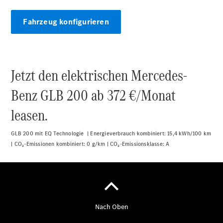
Fahrzeug konfigurieren
Übersicht
140 Jahre
Jetzt den elektrischen Mercedes-
Innovation
Benz GLB 200 ab 372 €/Monat
Mercedes-
Benz
leasen.
Store
Neuwagenangebote
GLB 200 mit EQ Technologie | Energieverbrauch kombiniert: 15,4 kWh/100 km
| CO₂-Emissionen kombiniert: 0 g/km | CO₂-Emissionsklasse:
A
Leasing
Privatkunden
Leasing