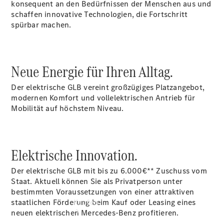
vereinbaren
konsequent an den Bedürfnissen der Menschen aus und
Servicetermin
schaffen innovative Technologien, die Fortschritt
buchen
spürbar machen.
Probefahrt
vereinbaren
Konfigurator
Neue Energie für Ihren Alltag.
Modellübersicht
Tel.: +49
Der elektrische GLB vereint großzügiges Platzangebot,
7181 4008-
modernen Komfort und vollelektrischen Antrieb für
0
Mobilität auf höchstem Niveau.
Elektrische Innovation.
Der elektrische GLB mit bis zu 6.000€** Zuschuss vom
Staat. Aktuell können Sie als Privatperson unter
bestimmten Voraussetzungen von einer attraktiven
staatlichen Förderung beim Kauf oder Leasing eines
Kaufen
neuen elektrischen Mercedes-Benz profitieren.