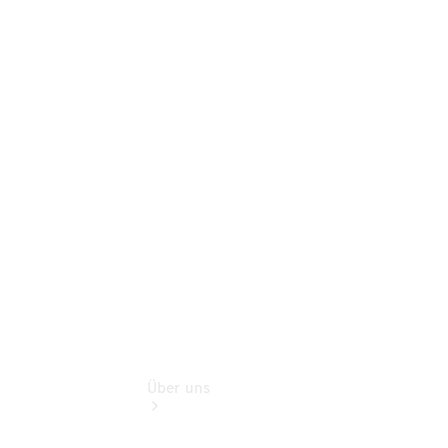
Mercedes-
Benz Rent
Modellübersicht
Gebrauchtwagensuche
Finanzdienste
Digitale
Extras
smart
Service
Über uns