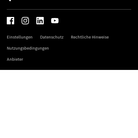
Der neue
CLA
EQE
Limousine -
elektrisch
EQS
Limousine -
elektrisch
C-Klasse
Limousine
C-Klasse
Limousine -
elektrisch
E-Klasse
Limousine
S-Klasse
Limousine
S-Klasse
Lang
Mercedes-
Maybach S-