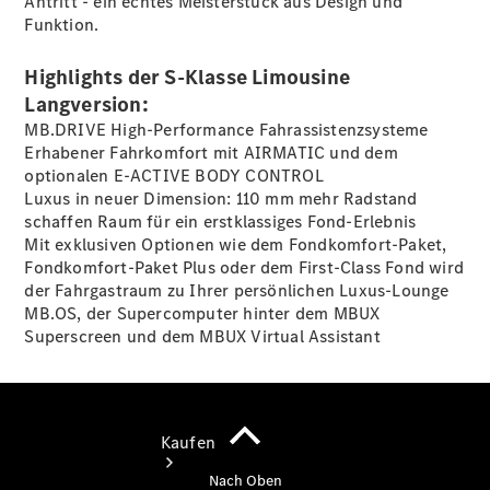
Antritt - ein echtes Meisterstück aus Design und
vereinbaren
Funktion.
Servicetermin
buchen
Highlights der S-Klasse Limousine
Probefahrt
vereinbaren
Langversion:
Konfigurator
MB.DRIVE High-Performance Fahrassistenzsysteme
Modellübersicht
Erhabener Fahrkomfort mit AIRMATIC und dem
Tel.: +49
optionalen E-ACTIVE BODY
CONTROL
7181 4008-
Luxus in neuer Dimension: 110 mm mehr Radstand
0
schaffen Raum für ein erstklassiges
Fond-Erlebnis
Mit exklusiven Optionen wie dem
Fondkomfort-Paket
,
Fondkomfort-Paket
Plus
oder dem First-Class Fond wird
der Fahrgastraum zu Ihrer persönlichen Luxus-Lounge
MB.OS, der Supercomputer hinter dem MBUX
Superscreen und dem MBUX Virtual Assistant
Kaufen