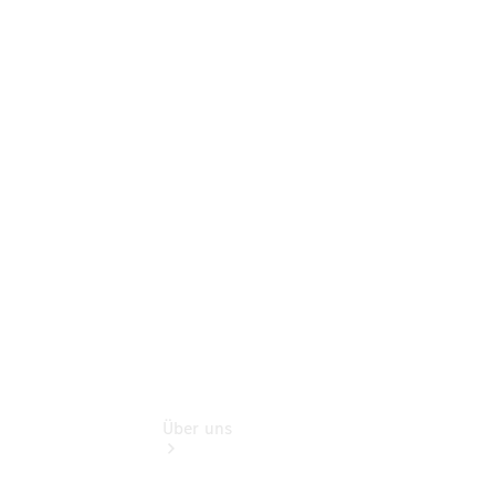
Mercedes-
Benz Rent
Modellübersicht
Gebrauchtwagensuche
Finanzdienste
Digitale
Extras
smart
Service
Über uns