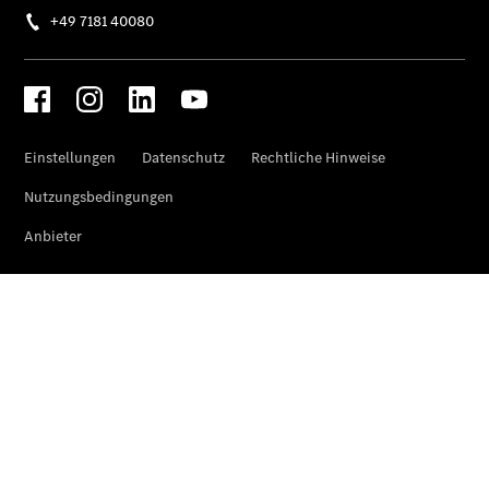
Gewerbekunden
Finanzierung
Privatkunden
Finanzierung
Gewerbekunden
Kurzfristig
verfügbare
Angebote
V-Klasse
V-Klasse
Marco Polo
Limousinen
Der
elektrische
CLA mit EQ-
Technologie