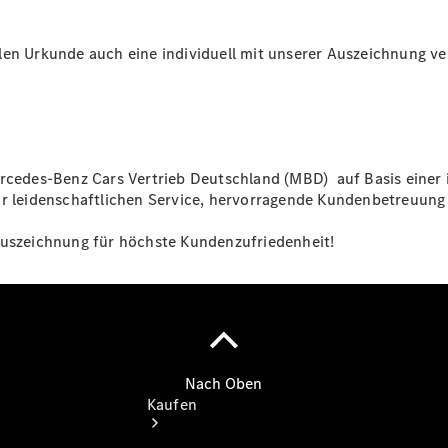
vereinbaren
Servicetermin
buchen
len Urkunde auch eine individuell mit unserer Auszeichnung ve
Probefahrt
vereinbaren
Konfigurator
Modellübersicht
Tel.: +49
7181 4008-
Mercedes-Benz Cars Vertrieb Deutschland (MBD) auf Basis eine
0
ür leidenschaftlichen Service, hervorragende Kundenbetreuung
 Auszeichnung für höchste Kundenzufriedenheit!
Kaufen