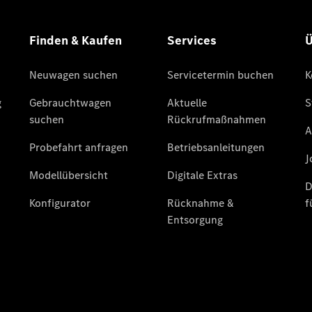
Übersicht
140 Jahre
Innovation
Mercedes-
Benz
Store
Neuwagenangebote
Leasing
Privatkunden
Leasing