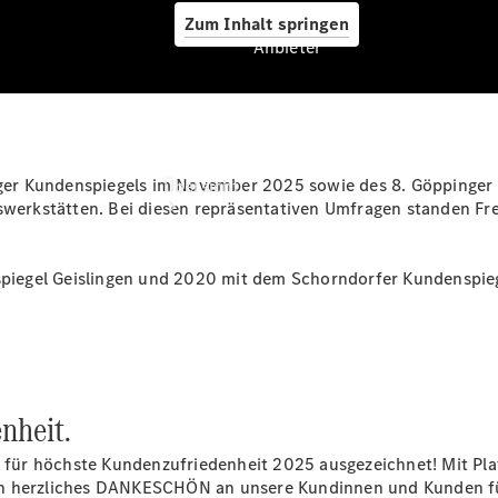
Zum Inhalt springen
Anbieter
Anbieter
er Kundenspiegels im November 2025 sowie des 8. Göppinger 
Übersicht
swerkstätten. Bei diesen repräsentativen Umfragen standen Freu
iegel Geislingen und 2020 mit dem Schorndorfer Kundenspieg
Startseite
Ansprechpartner
finden
nheit.
Beratung
vereinbaren
für höchste Kundenzufriedenheit 2025 ausgezeichnet! Mit Pl
Servicetermin
in herzliches DANKESCHÖN an unsere Kundinnen und Kunden fü