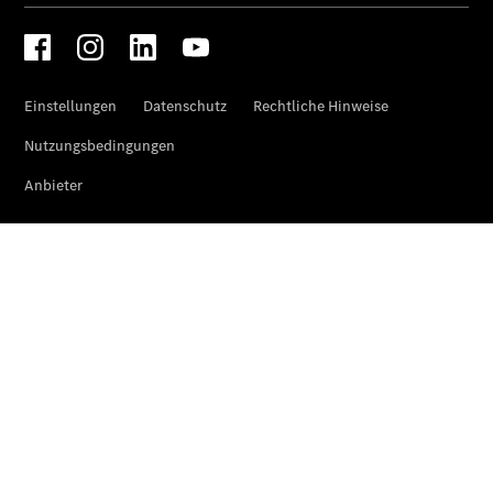
Der neue
CLA
EQE
Limousine -
elektrisch
EQS
Limousine -
elektrisch
C-Klasse
Limousine
C-Klasse
Limousine -
elektrisch
E-Klasse
Limousine
S-Klasse
Limousine
S-Klasse
Lang
Mercedes-
Maybach S-