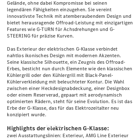
vereinbaren
Gelände, ohne dabei Kompromisse bei seinen
Servicetermin
legendären Fähigkeiten einzugehen. Sie vereint
buchen
innovativste Technik mit atemberaubendem Design und
Probefahrt
bietet herausragende Offroad-Leistung mit einzigartigen
vereinbaren
Features wie G-TURN für Achsdrehungen und G-
Konfigurator
STEERING für präzise Kurven.
Modellübersicht
Tel.: +49
Das Exterieur der elektrischen G-Klasse verbindet
7181 4008-
nahtlos ikonisches Design mit modernen Akzenten.
0
Seine klassische Silhouette, ein Zeugnis des Offroad-
Erbes, besticht nun durch Elemente wie den klassischen
Kühlergrill oder den Kühlergrill mit Black-Panel-
Kühlerverkleidung mit beleuchteter
Kontur
. Die Wahl
zwischen einer Heckdesignabdeckung, einer
Designbox
oder einem
Reserverad
, gepaart mit aerodynamisch
optimierten
Rädern
, steht für seine Evolution. Es ist das
Erbe der G-Klasse, das für das Elektrozeitalter neu
konzipiert wurde.
Kaufen
Highlights der elektrischen G-Klasse:
zwei Ausstattungslinien: Exterieur, AMG Line Exterieur