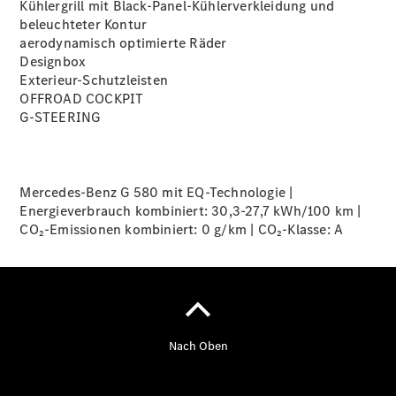
Kühlergrill mit Black-Panel-Kühlerverkleidung und
beleuchteter
Kontur
aerodynamisch optimierte
Räder
Designbox
Exterieur-Schutzleisten
OFFROAD COCKPIT
Übersicht
G-STEERING
140 Jahre
Innovation
Mercedes-
Benz
Mercedes-Benz G 580 mit EQ-Technologie |
Store
Energieverbrauch kombiniert: 30,3-27,7 kWh/100 km |
Neuwagenangebote
CO₂-Emissionen kombiniert: 0 g/km | CO₂-Klasse:
A
Leasing
Privatkunden
Leasing