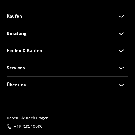
Gewerbekunden
Finanzierung
Privatkunden
Finanzierung
Gewerbekunden
Kurzfristig
verfügbare
Angebote
V-Klasse
V-Klasse
Marco Polo
Limousinen
Der
elektrische
CLA mit EQ-
Technologie