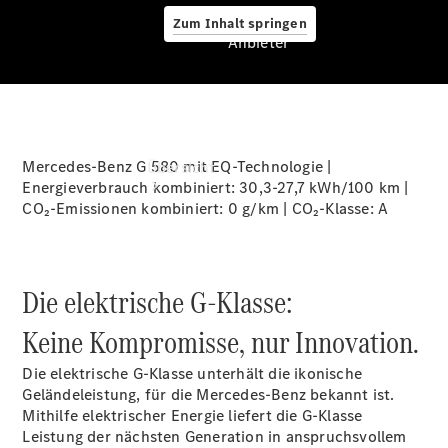
Zum Inhalt springen
Anbieter
Anbieter
Mercedes-Benz G 580 mit EQ-Technologie |
Übersicht
Energieverbrauch kombiniert: 30,3-27,7 kWh/100 km |
CO₂-Emissionen kombiniert: 0 g/km | CO₂-Klasse:
A
Die elektrische G-Klasse:
Startseite
Keine Kompromisse, nur Innovation.
Ansprechpartner
finden
Die elektrische G-Klasse unterhält die ikonische
Beratung
Geländeleistung, für die Mercedes-Benz bekannt ist.
vereinbaren
Mithilfe elektrischer Energie liefert die G-Klasse
Servicetermin
Leistung der nächsten Generation in anspruchsvollem