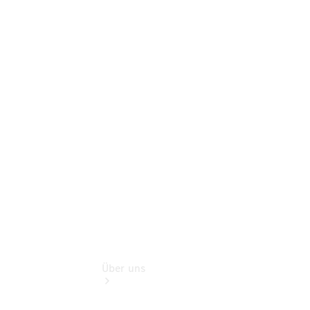
Mercedes-
Benz Rent
Modellübersicht
Gebrauchtwagensuche
Finanzdienste
Digitale
Extras
smart
Service
Über uns